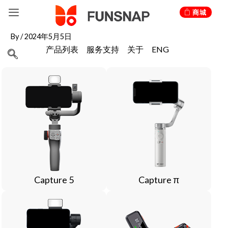
跳
Post
商城
至
navigation
内
By
/
2024年5月5日
容
产品列表
服务支持
关于
ENG
Capture 5
Capture π